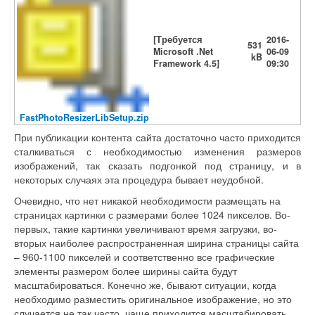
[Требуется
2016-
531
Microsoft .Net
06-09
kB
Framework 4.5]
09:30
FastPhotoResizerLibSetup.zip
При публикации контента сайта достаточно часто приходится
сталкиваться с необходимостью изменения размеров
изображений, так сказать подгонкой под страницу, и в
некоторых случаях эта процедура бывает неудобной.
Очевидно, что нет никакой необходимости размещать на
страницах картинки с размерами более 1024 пикселов. Во-
первых, такие картинки увеличивают время загрузки, во-
вторых наиболее распространенная ширина страницы сайта
– 960-1100 пикселей и соответственно все графические
элементы размером более ширины сайта будут
масштабироваться. Конечно же, бывают ситуации, когда
необходимо разместить оригинальное изображение, но это
случается не так часто, чаще приходится масштабировать.