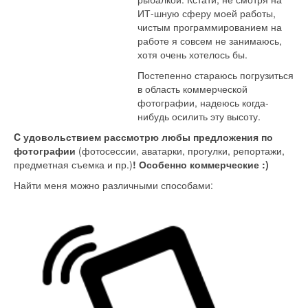
графией
ИТ-шную сферу моей работы,
чистым программированием на
аммированием,
работе я совсем не занимаюсь,
тельно
хотя очень хотелось бы.
ше
Постепенно стараюсь погрузиться
ествиями
в область коммерческой
фотографии, надеюсь когда-
кой.
нибудь осилить эту высоту.
и,
C удовольствием рассмотрю любы предложения по
я
фотографии
(фотосессии, аватарки, прогулки, репортажи,
предметная съемка и пр.)
! Особенно коммерческие :)
Найти меня можно различными способами:
у
ы,
м
раммированием
е