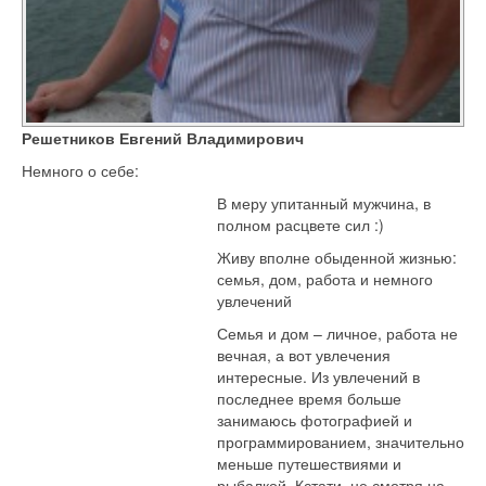
го
ений
я
Решетников Евгений Владимирович
Немного о себе:
е,
а
В меру упитанный мужчина, в
полном расцвете сил :)
я,
Живу вполне обыденной жизнью:
семья, дом, работа и немного
увлечений
ения
есные.
Семья и дом – личное, работа не
вечная, а вот увлечения
ений
интересные. Из увлечений в
последнее время больше
днее
занимаюсь фотографией и
я
программированием, значительно
ше
меньше путешествиями и
маюсь
рыбалкой. Кстати, не смотря на